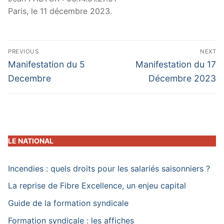
Paris, le 11 décembre 2023.
Navigation
PREVIOUS
NEXT
de
Previous
Next
Manifestation du 5
Manifestation du 17
post:
post:
l’article
Decembre
Décembre 2023
LE NATIONAL
Incendies : quels droits pour les salariés saisonniers ?
La reprise de Fibre Excellence, un enjeu capital
Guide de la formation syndicale
Formation syndicale : les affiches