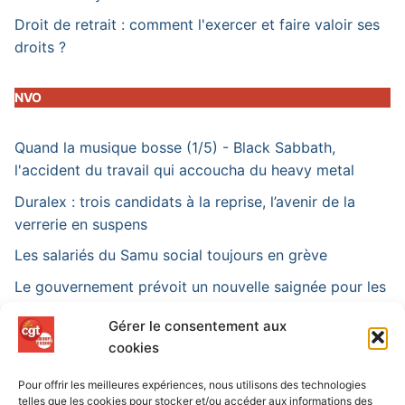
Droit de retrait : comment l'exercer et faire valoir ses
droits ?
NVO
Quand la musique bosse (1/5) - Black Sabbath,
l'accident du travail qui accoucha du heavy metal
Duralex : trois candidats à la reprise, l’avenir de la
verrerie en suspens
Les salariés du Samu social toujours en grève
Le gouvernement prévoit un nouvelle saignée pour les
assurés sociaux
Gérer le consentement aux
« C’est un choix délibéré de La Poste » : en Gironde,
cookies
les postiers sommés de rattraper leurs heures
Pour offrir les meilleures expériences, nous utilisons des technologies
telles que les cookies pour stocker et/ou accéder aux informations des