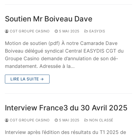
Soutien Mr Boiveau Dave
CGT GROUPE CASINO
5 MAI 2025
EASYDIS
Motion de soutien (pdf) À notre Camarade Dave
Boiveau délégué syndical Central EASYDIS CGT du
Groupe Casino demande d’annulation de son dé-
mandatement. Adressée à la…
LIRE LA SUITE →
Interview France3 du 30 Avril 2025
CGT GROUPE CASINO
5 MAI 2025
NON CLASSÉ
Interview après l’édition des résultats du T1 2025 de