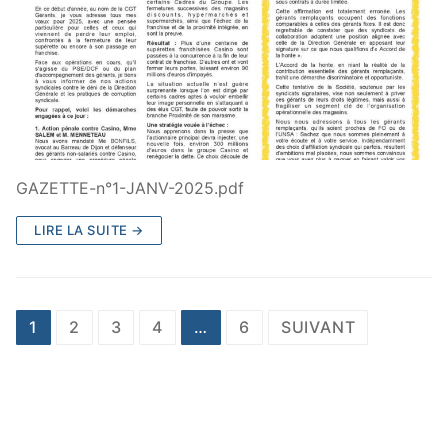
GAZETTE-n°1-JANV-2025.pdf
LIRE LA SUITE →
Pagination
1
2
3
4
…
6
SUIVANT
des
publications