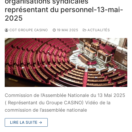
organisations syndicales
représentant du personnel-13-mai-
2025
CGT GROUPE CASINO
19 MAI 2025
ACTUALITÉS
Commission de l’Assemblée Nationale du 13 Mai 2025
( Représentant du Groupe CASINO) Vidéo de la
commission de l’assemblée nationale
LIRE LA SUITE →