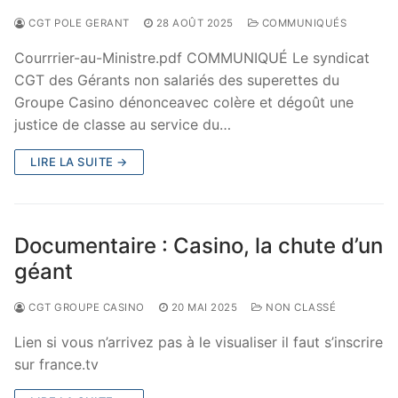
CGT POLE GERANT
28 AOÛT 2025
COMMUNIQUÉS
Courrrier-au-Ministre.pdf COMMUNIQUÉ Le syndicat
CGT des Gérants non salariés des superettes du
Groupe Casino dénonceavec colère et dégoût une
justice de classe au service du…
LIRE LA SUITE →
Documentaire : Casino, la chute d’un
géant
CGT GROUPE CASINO
20 MAI 2025
NON CLASSÉ
Lien si vous n’arrivez pas à le visualiser il faut s’inscrire
sur france.tv