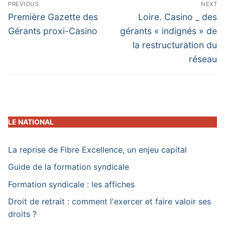
Navigation
PREVIOUS
NEXT
de
Previous
Next
Première Gazette des
Loire. Casino _ des
post:
post:
l’article
Gérants proxi-Casino
gérants « indignés » de
la restructuration du
réseau
LE NATIONAL
La reprise de Fibre Excellence, un enjeu capital
Guide de la formation syndicale
Formation syndicale : les affiches
Droit de retrait : comment l'exercer et faire valoir ses
droits ?