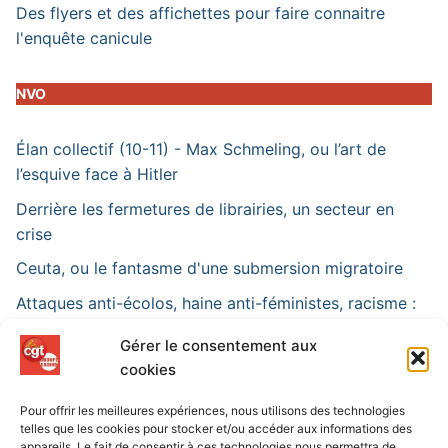
Des flyers et des affichettes pour faire connaitre
l'enquête canicule
NVO
Élan collectif (10-11) - Max Schmeling, ou l’art de
l’esquive face à Hitler
Derrière les fermetures de librairies, un secteur en
crise
Ceuta, ou le fantasme d'une submersion migratoire
Attaques anti-écolos, haine anti-féministes, racisme :
face aux incendies, les délires de l'extrême droite
Gérer le consentement aux
« La loi RIPOST va faire du mal à notre métier » :
cookies
entretien avec le policier Anthony Caillé
Pour offrir les meilleures expériences, nous utilisons des technologies
telles que les cookies pour stocker et/ou accéder aux informations des
appareils. Le fait de consentir à ces technologies nous permettra de