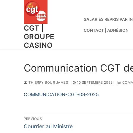
Aller
au
contenu
SALARIÉS REPRIS PAR
CGT |
CONTACT | ADHÉSION
GROUPE
CASINO
Communication CGT de
THIERRY BOUR JAMES
10 SEPTEMBRE 2025
COMM
COMMUNICATION-CGT-09-2025
Navigation
PREVIOUS
Previous
de
Courrier au Ministre
post: