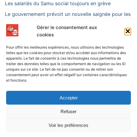
Les salariés du Samu social toujours en grève
Le gouvernement prévoit un nouvelle saignée pour les
assurés sociaux
Gérer le consentement aux
« C’est un choix délibéré de La Poste » : en Gironde,
cookies
les postiers sommés de rattraper leurs heures
Pour offrir les meilleures expériences, nous utilisons des technologies
telles que les cookies pour stocker et/ou accéder aux informations des
appareils. Le fait de consentir à ces technologies nous permettra de
traiter des données telles que le comportement de navigation ou les ID
uniques sur ce site. Le fait de ne pas consentir ou de retirer son
consentement peut avoir un effet négatif sur certaines caractéristiques
et fonctions.
Copyright © 2026 CGT | GROUPE CASINO – 12 rue de la
chance 42000 Saint-Etienne
Accepter
Refuser
Intranet
/
Extranet
/
Admin
Voir les préférences