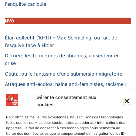
l'enquête canicule
NVO
Élan collectif (10-11) - Max Schmeling, ou l’art de
l’esquive face à Hitler
Derrière les fermetures de librairies, un secteur en
crise
Ceuta, ou le fantasme d'une submersion migratoire
Attaques anti-écolos, haine anti-féministes, racisme :
face aux incendies, les délires de l'extrême droite
Gérer le consentement aux
« La loi RIPOST va faire du mal à notre métier » :
cookies
entretien avec le policier Anthony Caillé
Pour offrir les meilleures expériences, nous utilisons des technologies
telles que les cookies pour stocker et/ou accéder aux informations des
appareils. Le fait de consentir à ces technologies nous permettra de
traiter des données telles que le comportement de navigation ou les ID