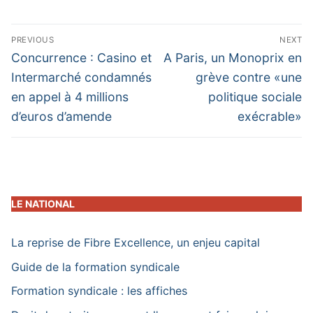
Navigation
PREVIOUS
NEXT
de
Previous
Next
Concurrence : Casino et
A Paris, un Monoprix en
post:
post:
l’article
Intermarché condamnés
grève contre «une
en appel à 4 millions
politique sociale
d’euros d’amende
exécrable»
LE NATIONAL
La reprise de Fibre Excellence, un enjeu capital
Guide de la formation syndicale
Formation syndicale : les affiches