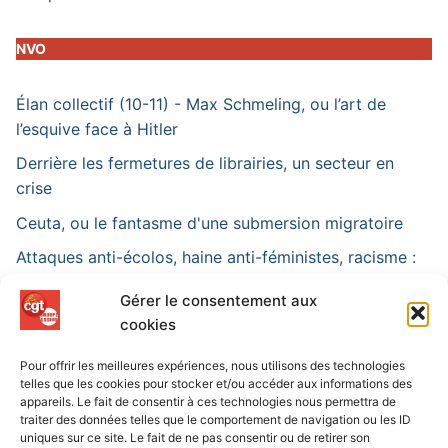
NVO
Élan collectif (10-11) - Max Schmeling, ou l’art de
l’esquive face à Hitler
Derrière les fermetures de librairies, un secteur en
crise
Ceuta, ou le fantasme d'une submersion migratoire
Attaques anti-écolos, haine anti-féministes, racisme :
face aux incendies, les délires de l'extrême droite
Gérer le consentement aux
« La loi RIPOST va faire du mal à notre métier » :
cookies
entretien avec le policier Anthony Caillé
Pour offrir les meilleures expériences, nous utilisons des technologies
telles que les cookies pour stocker et/ou accéder aux informations des
appareils. Le fait de consentir à ces technologies nous permettra de
traiter des données telles que le comportement de navigation ou les ID
uniques sur ce site. Le fait de ne pas consentir ou de retirer son