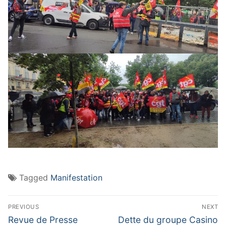
Tagged
Manifestation
Navigation
PREVIOUS
NEXT
de
Previous
Next
Revue de Presse
Dette du groupe Casino