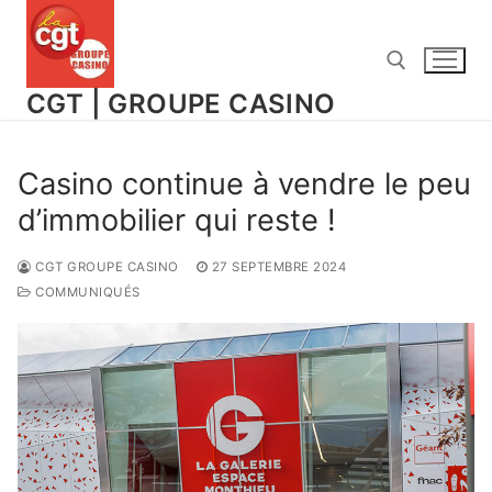
Aller
au
contenu
CGT | GROUPE CASINO
Rechercher :
Casino continue à vendre le peu
d’immobilier qui reste !
CGT GROUPE CASINO
27 SEPTEMBRE 2024
COMMUNIQUÉS