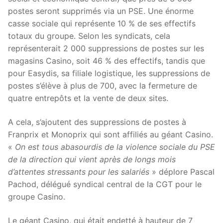
postes seront supprimés via un PSE. Une énorme
casse sociale qui représente 10 % de ses effectifs
totaux du groupe. Selon les syndicats, cela
représenterait 2 000 suppressions de postes sur les
magasins Casino, soit 46 % des effectifs, tandis que
pour Easydis, sa filiale logistique, les suppressions de
postes s’élève à plus de 700, avec la fermeture de
quatre entrepôts et la vente de deux sites.
A cela, s’ajoutent des suppressions de postes à
Franprix et Monoprix qui sont affiliés au géant Casino.
«
On est tous abasourdis de la violence sociale du PSE
de la direction qui vient après de longs mois
d’attentes stressants pour les salariés
» déplore Pascal
Pachod, délégué syndical central de la CGT pour le
groupe Casino.
Le géant Casino, qui était endetté à hauteur de 7