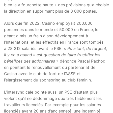
bien la « fourchette haute » des prévisions qu’a choisie
la direction en supprimant plus de 3 000 postes.
Alors que fin 2022, Casino employait 200.000
personnes dans le monde et 50.000 en France, le
géant a mis un frein à son développement à
l’International et les effectifs en France sont tombés
à 28 212 salariés avant le PSE. «
Pourtant, de l’argent,
il y en a quand il est question de faire fructifier les
bénéfices des actionnaires
» dénonce Pascal Pachod
en pointant le renouvellement du partenariat de
Casino avec le club de foot de l’ASSE et
l’élargissement du sponsoring au club féminin.
L’intersyndicale pointe aussi un PSE d’autant plus
violent qu’il ne dédommage que très faiblement les
travailleurs licenciés. Par exemple pour les salariés
licenciés ayant 20 ans d’ancienneté, une indemnité