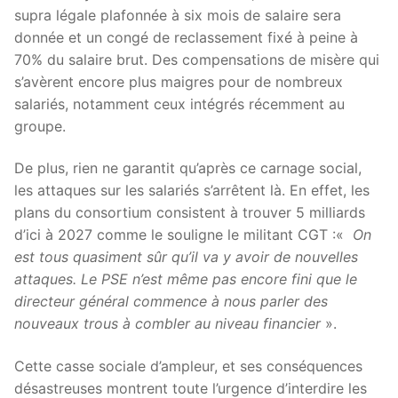
supra légale plafonnée à six mois de salaire sera
donnée et un congé de reclassement fixé à peine à
70% du salaire brut. Des compensations de misère qui
s’avèrent encore plus maigres pour de nombreux
salariés, notamment ceux intégrés récemment au
groupe.
De plus, rien ne garantit qu’après ce carnage social,
les attaques sur les salariés s’arrêtent là. En effet, les
plans du consortium consistent à trouver 5 milliards
d’ici à 2027 comme le souligne le militant CGT :«
On
est tous quasiment sûr qu’il va y avoir de nouvelles
attaques. Le PSE n’est même pas encore fini que le
directeur général commence à nous parler des
nouveaux trous à combler au niveau financier
».
Cette casse sociale d’ampleur, et ses conséquences
désastreuses montrent toute l’urgence d’interdire les