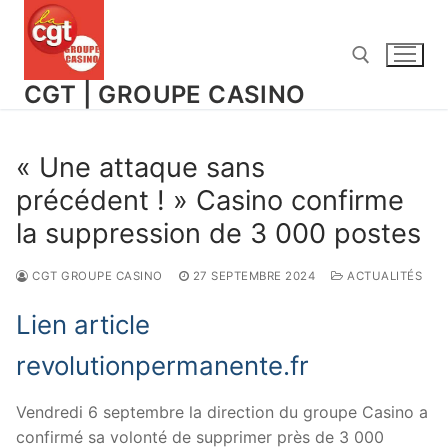
Aller
au
contenu
CGT | GROUPE CASINO
Rechercher :
« Une attaque sans
précédent ! » Casino confirme
la suppression de 3 000 postes
CGT GROUPE CASINO
27 SEPTEMBRE 2024
ACTUALITÉS
Lien article
revolutionpermanente.fr
Vendredi 6 septembre la direction du groupe Casino a
confirmé sa volonté de supprimer près de 3 000