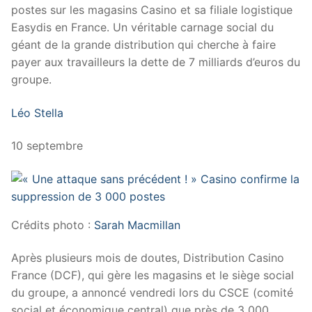
postes sur les magasins Casino et sa filiale logistique
Easydis en France. Un véritable carnage social du
géant de la grande distribution qui cherche à faire
payer aux travailleurs la dette de 7 milliards d’euros du
groupe.
Léo Stella
10 septembre
Crédits photo :
Sarah Macmillan
Après plusieurs mois de doutes, Distribution Casino
France (DCF), qui gère les magasins et le siège social
du groupe, a annoncé vendredi lors du CSCE (comité
social et économique central) que près de 3 000