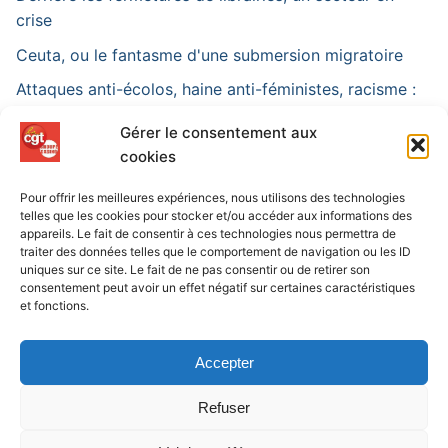
crise
Ceuta, ou le fantasme d'une submersion migratoire
Attaques anti-écolos, haine anti-féministes, racisme :
face aux incendies, les délires de l'extrême droite
Gérer le consentement aux
« La loi RIPOST va faire du mal à notre métier » :
cookies
entretien avec le policier Anthony Caillé
Pour offrir les meilleures expériences, nous utilisons des technologies
telles que les cookies pour stocker et/ou accéder aux informations des
appareils. Le fait de consentir à ces technologies nous permettra de
traiter des données telles que le comportement de navigation ou les ID
uniques sur ce site. Le fait de ne pas consentir ou de retirer son
consentement peut avoir un effet négatif sur certaines caractéristiques
et fonctions.
Copyright © 2026 CGT | GROUPE CASINO – 12 rue de la
chance 42000 Saint-Etienne
Accepter
Refuser