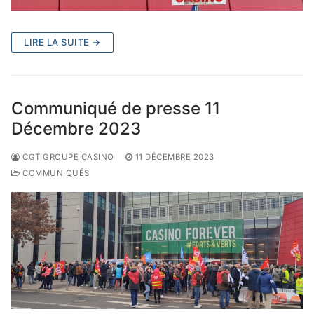
LIRE LA SUITE →
Communiqué de presse 11
Décembre 2023
CGT GROUPE CASINO
11 DÉCEMBRE 2023
COMMUNIQUÉS