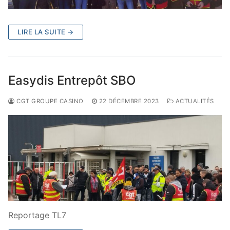
LIRE LA SUITE →
Easydis Entrepôt SBO
CGT GROUPE CASINO
22 DÉCEMBRE 2023
ACTUALITÉS
Reportage TL7