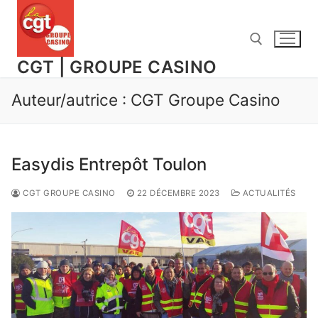
Aller
au
contenu
CGT | GROUPE CASINO
Auteur/autrice :
CGT Groupe Casino
Rechercher :
Easydis Entrepôt Toulon
CGT GROUPE CASINO
22 DÉCEMBRE 2023
ACTUALITÉS