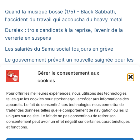
Quand la musique bosse (1/5) - Black Sabbath,
l'accident du travail qui accoucha du heavy metal
Duralex : trois candidats à la reprise, l’avenir de la
verrerie en suspens
Les salariés du Samu social toujours en grève
Le gouvernement prévoit un nouvelle saignée pour les
assurés sociaux
Gérer le consentement aux
« C’est un choix délibéré de La Poste » : en Gironde,
cookies
les postiers sommés de rattraper leurs heures
Pour offrir les meilleures expériences, nous utilisons des technologies
telles que les cookies pour stocker et/ou accéder aux informations des
appareils. Le fait de consentir à ces technologies nous permettra de
traiter des données telles que le comportement de navigation ou les ID
uniques sur ce site. Le fait de ne pas consentir ou de retirer son
consentement peut avoir un effet négatif sur certaines caractéristiques
et fonctions.
Copyright © 2026 CGT | GROUPE CASINO – 12 rue de la
chance 42000 Saint-Etienne