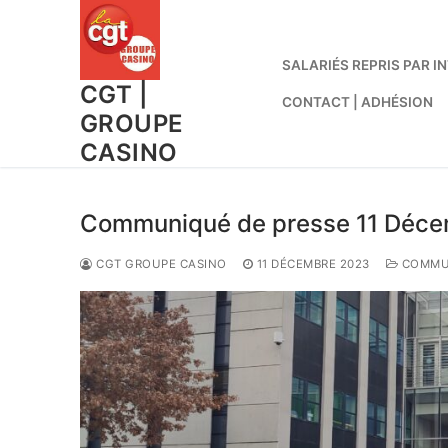
Aller
au
contenu
SALARIÉS REPRIS PAR
CGT |
CONTACT | ADHÉSION
GROUPE
CASINO
Communiqué de presse 11 Déc
CGT GROUPE CASINO
11 DÉCEMBRE 2023
COMMU