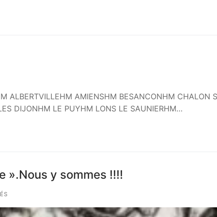
nnée) HM ALBERTVILLEHM AMIENSHM BESANCONHM CHALON 
ES DIJONHM LE PUYHM LONS LE SAUNIERHM…
e ».Nous y sommes !!!!
ÉS