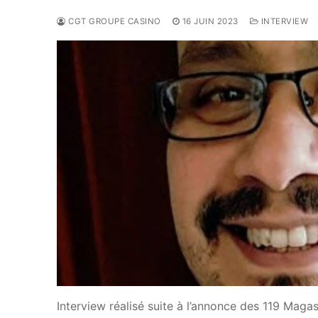
CGT GROUPE CASINO
16 JUIN 2023
INTERVIEW
Interview réalisé suite à l’annonce des 119 Maga