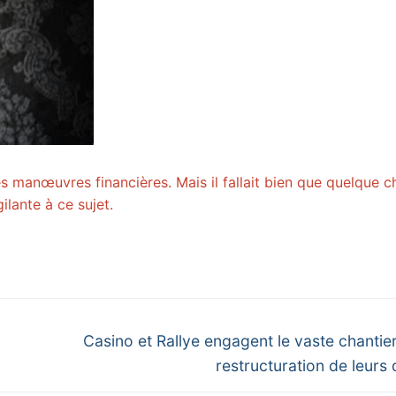
 manœuvres financières. Mais il fallait bien que quelque c
lante à ce sujet.
Next
Casino et Rallye engagent le vaste chantier
post:
restructuration de leurs 